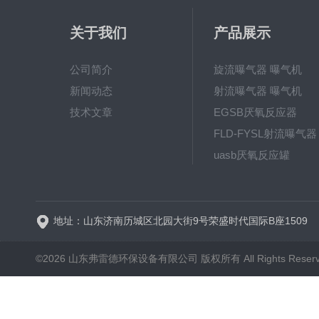
关于我们
产品展示
公司简介
旋流曝气器 曝气机
新闻动态
射流曝气器 曝气机
技术文章
EGSB厌氧反应器
FLD-FYSL射流曝气器
uasb厌氧反应罐
新一代高效旋流曝气器 曝
地址：山东济南历城区北园大街9号荣盛时代国际B座1509
©2026 山东弗雷德环保设备有限公司 版权所有 All Rights Reser