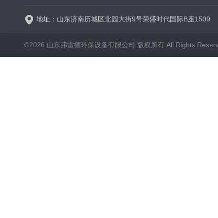
地址：山东济南历城区北园大街9号荣盛时代国际B座1509
©2026 山东弗雷德环保设备有限公司 版权所有 All Rights Reser