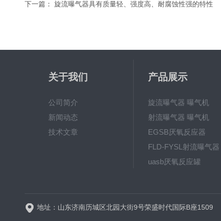
下一篇：
旋流曝气器具有质量轻、强度高、耐腐蚀性强的特性
关于我们
产品展示
公司简介
旋流曝气器 曝气机
新闻动态
射流曝气器 曝气机
技术文章
EGSB厌氧反应器
FLD-FYSL射流曝气器
uasb厌氧反应罐
新一代高效旋流曝气器 曝
地址：山东济南历城区北园大街9号荣盛时代国际B座1509