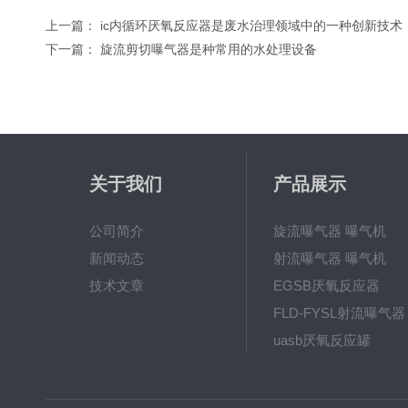
上一篇：
ic内循环厌氧反应器是废水治理领域中的一种创新技术
下一篇：
旋流剪切曝气器是种常用的水处理设备
关于我们
产品展示
公司简介
旋流曝气器 曝气机
新闻动态
射流曝气器 曝气机
技术文章
EGSB厌氧反应器
FLD-FYSL射流曝气器
uasb厌氧反应罐
新一代高效旋流曝气器 曝