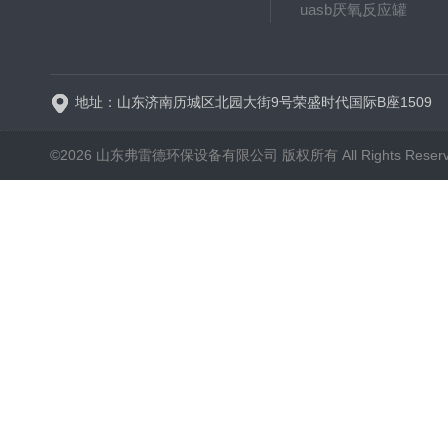
uasb厌氧反应罐
新一代高效旋流曝气器 曝
地址：山东济南历城区北园大街9号荣盛时代国际B座1509
©2026 山东弗雷德环保设备有限公司 版权所有 All Rights Reser