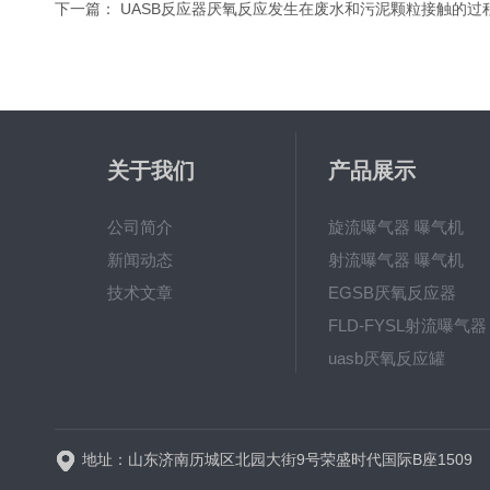
下一篇：
UASB反应器厌氧反应发生在废水和污泥颗粒接触的过
关于我们
产品展示
公司简介
旋流曝气器 曝气机
新闻动态
射流曝气器 曝气机
技术文章
EGSB厌氧反应器
FLD-FYSL射流曝气器
uasb厌氧反应罐
新一代高效旋流曝气器 曝
地址：山东济南历城区北园大街9号荣盛时代国际B座1509