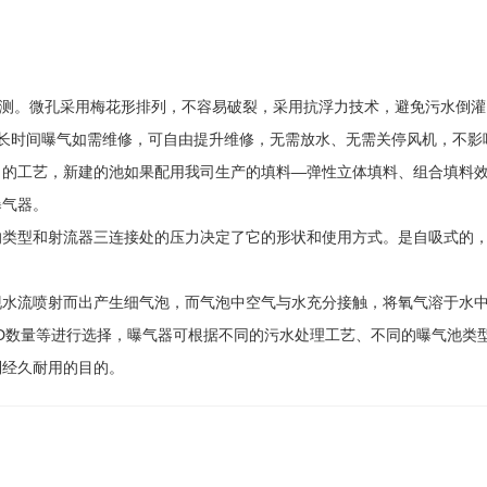
；
量检测。微孔采用梅花形排列，不容易破裂，采用抗浮力技术，避免污水倒
长时间曝气如需维修，可自由提升维修，无需放水、无需关停风机，不影
）的工艺，新建的池如果配用我司生产的填料—弹性立体填料、组合填料
曝气器。
类型和射流器三连接处的压力决定了它的形状和使用方式。是自吸式的，
现水流喷射而出产生细气泡，而气泡中空气与水充分接触，将氧气溶于水
D数量等进行选择，曝气器可根据不同的污水处理工艺、不同的曝气池类
到经久耐用的目的。