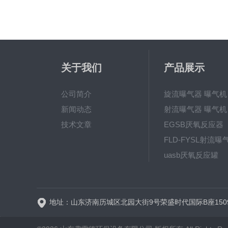
关于我们
产品展示
公司简介
旋流曝气器 曝气机
新闻动态
射流曝气器 曝气机
技术文章
EGSB厌氧反应器
FLD-FYSL射流曝
uasb厌氧反应罐
地址：山东济南历城区北园大街9号荣盛时代国际B座150