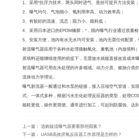
1、采用*抗浮力技术、两头同时进气、悬挂可提升方法安装
2、曝气均匀、气泡细小、氧利用率高、动力效率高；
3、有较好的流速、流态；阻力小、能耗低；
4、采用日本进口的EPDM橡胶，*，国内曝气行业通过质
5、安装方便，池内有水无水均可安装，池内无需任何配置，
射流曝气器应用于各种水处理接触氧化、兼氧池（内放填料
原填料还能继续使用的前提下，无需放水就能直接改造成本
射流曝气器可用在水处理的许多领域。动力介质、被抽介质的
流体动力学理论。
曝气射流器一般通过和水泵的链接，接入压缩空气管道，实
式、一体式多种，根据污水生化处理反应器的类型，处理CO
能耗更低，操作更简便。通常进行加工，可起到防腐蚀、达
上一篇：
选购旋流曝气器要看那些因素？
下一篇：
UASB高效厌氧反应器工作原理是怎样的？