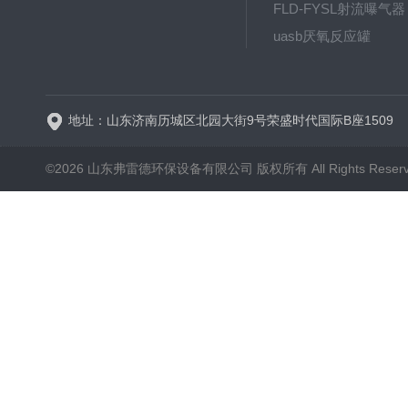
FLD-FYSL射流曝气器
uasb厌氧反应罐
新一代高效旋流曝气器 曝
地址：山东济南历城区北园大街9号荣盛时代国际B座1509
©2026 山东弗雷德环保设备有限公司 版权所有 All Rights Reser