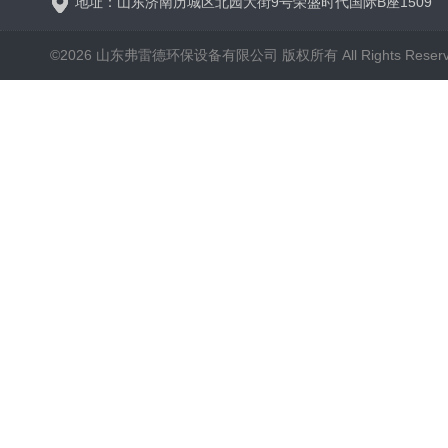
地址：山东济南历城区北园大街9号荣盛时代国际B座1509
©2026 山东弗雷德环保设备有限公司 版权所有 All Rights Reser