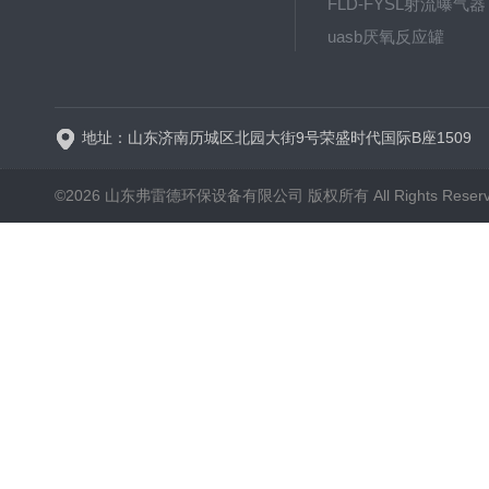
FLD-FYSL射流曝气器
uasb厌氧反应罐
新一代高效旋流曝气器 曝
地址：山东济南历城区北园大街9号荣盛时代国际B座1509
©2026 山东弗雷德环保设备有限公司 版权所有 All Rights Reser