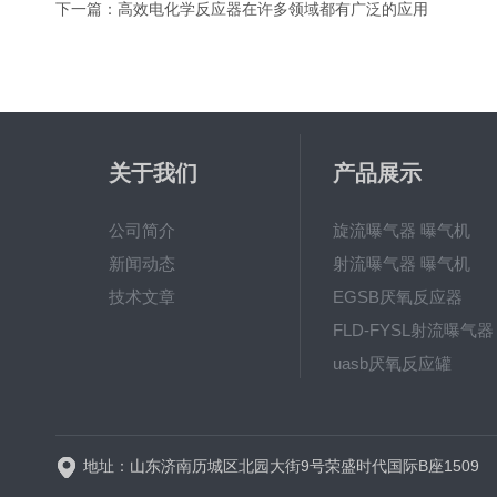
下一篇：
高效电化学反应器在许多领域都有广泛的应用
关于我们
产品展示
公司简介
旋流曝气器 曝气机
新闻动态
射流曝气器 曝气机
技术文章
EGSB厌氧反应器
FLD-FYSL射流曝气器
uasb厌氧反应罐
新一代高效旋流曝气器 曝
地址：山东济南历城区北园大街9号荣盛时代国际B座1509