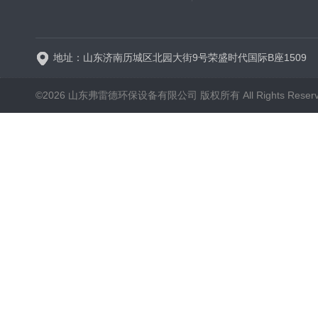
新一代高效旋流曝气器 曝
地址：山东济南历城区北园大街9号荣盛时代国际B座1509
©2026 山东弗雷德环保设备有限公司 版权所有 All Rights Reser