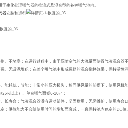
用于生化处理曝气器的推流式及混合型的各种曝气池内。
气器
安装和运行
特别、不堵塞：在运行过程中，由于压缩空气的大流量而使得气液混合器
力强、无淤泥堆积：在整个曝气池中形成强劲的混合搅拌效果，保持活性
小、能耗低，节能：非常小的压力损失，相同供风量的前提下，使用风机
25%以上）、单台曝气面积6-10㎡；
护、长寿命：气液混合器没有运动部件，坚固耐用，无需维护，使用寿命1
稳定：供氧能力不会随使用时间的增加而衰减，一直保持池内稳定的DO值