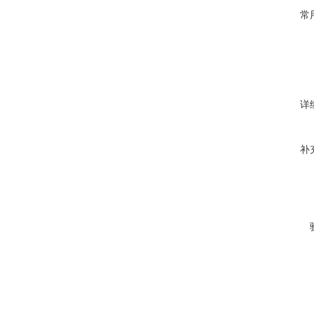
常
详
补