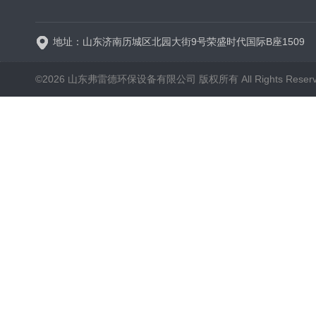
地址：山东济南历城区北园大街9号荣盛时代国际B座1509
©2026 山东弗雷德环保设备有限公司 版权所有 All Rights Reser