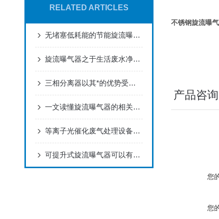
RELATED ARTICLES
不锈钢旋流曝气
无堵塞低耗能的节能旋流曝气器相对传统曝气器有哪些优势
旋流曝气器之于生活废水净化可辅于废水处理的常用药剂
三相分离器以其*的优势受到了人们的广泛应用
产品咨询
一文读懂旋流曝气器的相关知识点
等离子光催化废气处理设备具有广阔的应用前景
可提升式旋流曝气器可以有效地将气体溶解到水中
您
您