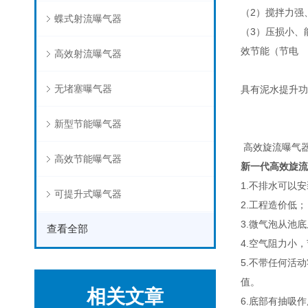
（2）搅拌力强
蝶式射流曝气器
（3）压损小、
效节能（节电 
高效射流曝气器
无堵塞曝气器
具有泥水提升功
新型节能曝气器
高效旋流曝气
高效节能曝气器
新一代高效旋流
1.不排水可以
可提升式曝气器
2.工程造价低；
3.微气泡从池
查看全部
4.空气阻力小
5.不带任何活
值。
相关文章
6.底部有抽吸