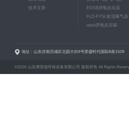
技术文章
EGSB厌氧反应器
FLD-FYSL射流曝气器
uasb厌氧反应罐
新一代高效旋流曝气器 曝
地址：山东济南历城区北园大街9号荣盛时代国际B座1509
©2026 山东弗雷德环保设备有限公司 版权所有 All Rights Reser