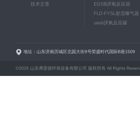
技术文章
EGSB厌氧反应器
FLD-FYSL射流曝气器
uasb厌氧反应罐
新一代高效旋流曝气器 曝
地址：山东济南历城区北园大街9号荣盛时代国际B座1509
©2026 山东弗雷德环保设备有限公司 版权所有 All Rights Reser