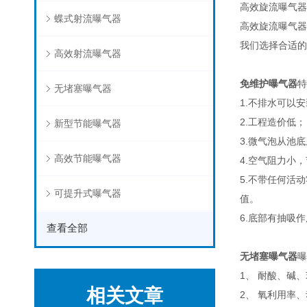
高效旋流曝气器
蝶式射流曝气器
高效旋流曝气器
我们选择合适的
高效射流曝气器
免维护曝气器
特
无堵塞曝气器
1.不排水可以
2.工程造价低；
新型节能曝气器
3.微气泡从池
高效节能曝气器
4.空气阻力小
5.不带任何活
可提升式曝气器
值。
6.底部有抽吸
查看全部
无堵塞曝气器
曝
1、 耐酸、碱
相关文章
2、 氧利用率