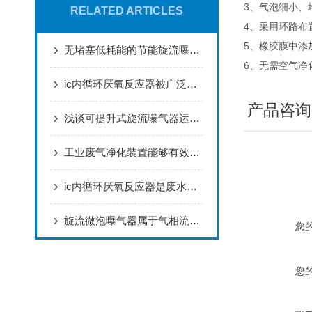
3、气泡细小、
RELATED ARTICLES
4、采用环路布
5、橡胶膜中添
无堵塞低耗能的节能旋流曝气器相对传统曝气器有哪些优势
6、无需空气净
ic内循环厌氧反应器被广泛应用于各类工业废水的处理
产品咨询
浅谈可提升式旋流曝气器运行原理
工业废气净化装置能够有效地去除废气中的污染物
ic内循环厌氧反应器是废水治理领域中的一种创新技术
旋流微泡曝气器属于气相流体主动运动型
您
您