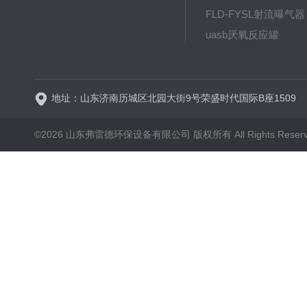
FLD-FYSL射流曝气器
uasb厌氧反应罐
新一代高效旋流曝气器 曝
地址：山东济南历城区北园大街9号荣盛时代国际B座1509
©2026 山东弗雷德环保设备有限公司 版权所有 All Rights Reser