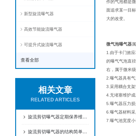
作的气泡都是微
面追求某一目标
新型旋流曝气器
大的改变。
高效节能旋流曝气器
微气泡曝气器
属
可提升式旋流曝气器
1.由于卡门效
查看全部
的曝气气泡直径
右，属于微米级
2.曝气器具有
3.采用耦合支
相关文章
4.无堵塞维护
RELATED ARTICLES
5.曝气器压力
6.曝气器材料
旋流剪切曝气器定期保养维护很有必要
7.曝气池宽度
旋流剪切曝气器的结构简单，安装方便