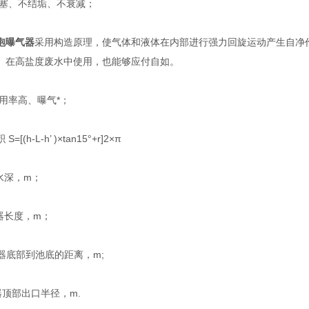
塞、不结垢、不衰减；
泡曝气器
采用构造原理，使气体和液体在内部进行强力回旋运动产生自净
。在高盐度废水中使用，也能够应付自如。
用率高、曝气*；
h-L-h’ )×tan15°+r]2×π
深，m；
长度，m；
器底部到池底的距离，m;
顶部出口半径，m.