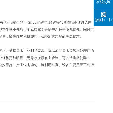
在线交流
微信扫一扫
，没有活动部件牢固可靠，压缩空气经过曝气器喷嘴高速进入内
能产生微小气泡，不易堵塞免维护寿命长于微孔曝气。同时可
泥量，降低曝气风机能耗，减轻池底污泥的厌氧状态。
水、酒精废水、豆制品废水、食品加工废水等污水处理厂的
中优势更加明显。无需改变原有主管路，可以替换微孔曝气
合效果好，产生气泡均匀，氧利用率高。设备主要用于工业污
。