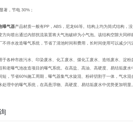
著，节电 30%；
泡曝气器
产品材质一般有PP，ABS，尼龙66等。结构上均为筒式结构
变方向喷出通过内部扰流装置将大气泡破碎为小气泡。该结构空隙大同样
厂不停水改造曝气系统，节省了清池时间和费用，长时间使用可以减少污
各种市政污水、印染废水、化工废水、煤化工废水、造纸废水、淀粉废
程和老曝气池改造项目的曝气系统。在高盐、高油、高硬度、易结垢废水
间短，节省60%施工周期，曝气器集气水旋混、粉碎切割于一体，气水混
水处理中的曝气系统，在高悬浮物、高硬度、易结垢废水中优势更加明显
询