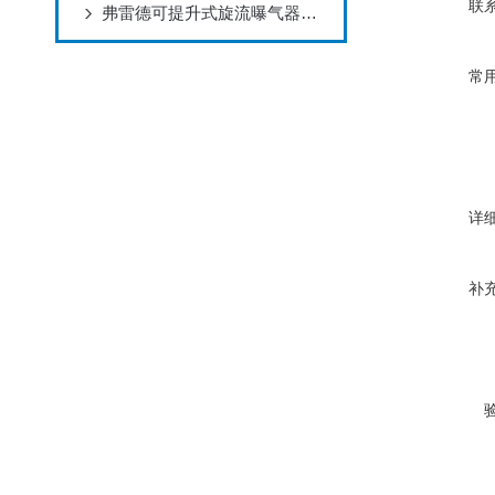
联
弗雷德可提升式旋流曝气器驰援湖北制药企业
常
详
补