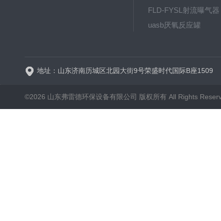
FLD-FYSL射流曝气器
uasb厌氧反应罐
新一代高效旋流曝气器 曝
地址：山东济南历城区北园大街9号荣盛时代国际B座1509
©2026 山东弗雷德环保设备有限公司 版权所有 All Rights Reser