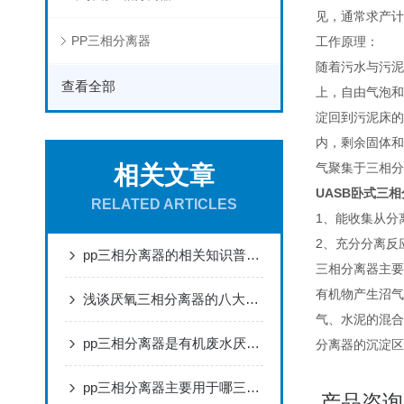
见，通常求产计
PP三相分离器
工作原理：
随着污水与污泥
查看全部
上，自由气泡和
淀回到污泥床的
内，剩余固体和
气聚集于三相分
相关文章
UASB卧式三
RELATED ARTICLES
1、能收集从分
2、充分分离反
pp三相分离器的相关知识普及，你一定要知道
三相分离器主要
有机物产生沼气
浅谈厌氧三相分离器的八大特点
气、水泥的混合
pp三相分离器是有机废水厌氧生物处理反应器中的关键设备
分离器的沉淀区
pp三相分离器主要用于哪三相分离？
产品咨询