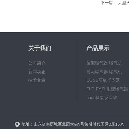
下一篇：
大型
关于我们
产品展示
公司简介
旋流曝气器 曝气机
新闻动态
射流曝气器 曝气机
技术文章
EGSB厌氧反应器
FLD-FYSL射流曝气器
uasb厌氧反应罐
新一代高效旋流曝气器 曝
地址：山东济南历城区北园大街9号荣盛时代国际B座1509