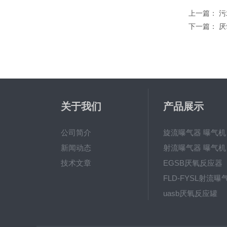
上一篇：
污
下一篇：
厌
关于我们
产品展示
公司简介
旋流曝气器 曝气机
新闻动态
射流曝气器 曝气机
技术文章
EGSB厌氧反应器
FLD-FYSL射流曝
uasb厌氧反应罐