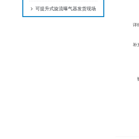
可提升式旋流曝气器发货现场
详
补