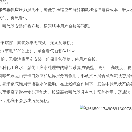
成的。
曝气器供应
压力损失小，降低了压缩空气能源消耗和运行电费成本，鼓风
氧气、臭氧曝气
孔曝气器安装维修麻烦、易污堵使用寿命短等问题。
行不堵塞、溶氧效率无衰减，无淤泥堆积；
（节电25%以上）、单台曝气面积6-14㎡；
维护，无需池底固定安装，维保非常便捷，使用寿命长。
各种化工废水、煤化工废水处理中的曝气系统,在高盐、高油、高硬度、
料曝气器是由于卡门效应和边界层分离作用，形成汽水混合成涡流状态混
，毫米级气泡用于增强水体搅动。在上述综合作用下，底泥中厌氧状态的
从而提高了微生物处理能力。旋流高效曝气器具有气升泵的作用，形成汽
环，池底不会形成污泥沉积。