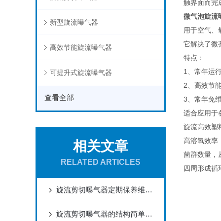
触界面而完
微气泡旋流
新型旋流曝气器
用于空气、
它解决了微
高效节能旋流曝气器
特点：
1、常年运
可提升式旋流曝气器
2、高效节能
查看全部
3、常年免
适合应用于
旋流高效塑
高溶氧效率
相关文章
菌群数量，
RELATED ARTICLES
四周形成循
旋流剪切曝气器定期保养维护很有必要
旋流剪切曝气器的结构简单，安装方便