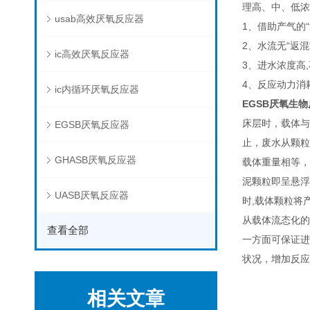
理高、中、低浓度
usab高效厌氧反应器
1、借助产气的
2、水流无“返
ic高效厌氧反应器
3、进水浓度高
4、反应动力消
ic内循环厌氧反应器
EGSB厌氧生
床层时，载体与
EGSB厌氧反应器
止，废水从颗粒
GHASB厌氧反应器
载体重量相等，
泥颗粒即呈悬浮
UASB厌氧反应器
时,载体颗粒将
从载体流态化的
查看全部
一方面可保证进
状况，增加反应
相关文章