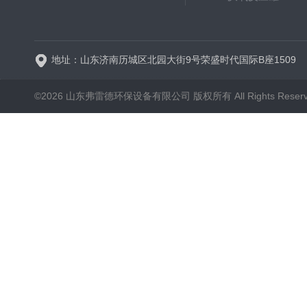
新一代高效旋流曝气器 曝
地址：山东济南历城区北园大街9号荣盛时代国际B座1509
©2026 山东弗雷德环保设备有限公司 版权所有 All Rights Reser