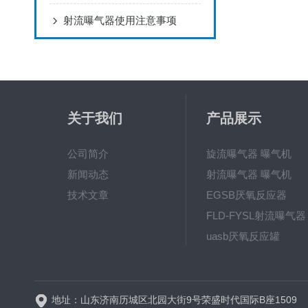
射流曝气器使用注意事项
关于我们
产品展示
公司简介
旋流曝气器 曝气机
新闻动态
射流曝气器 曝气机
技术文章
EGSB厌氧反应器
FLD-FYSL射流曝气器
uasb厌氧反应罐
新一代高效旋流曝气器 曝
地址：山东济南历城区北园大街9号荣盛时代国际B座1509