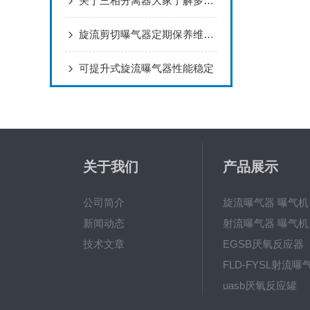
关于三相分离器大家了解多少呢
旋流剪切曝气器定期保养维护很有必要
可提升式旋流曝气器性能稳定
关于我们
产品展示
公司简介
旋流曝气器 曝气机
新闻动态
射流曝气器 曝气机
技术文章
EGSB厌氧反应器
FLD-FYSL射流曝
uasb厌氧反应罐