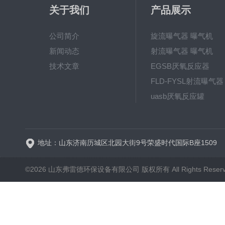
关于我们
产品展示
公司简介
旋流曝气器 曝气机
新闻动态
射流曝气器 曝气机
技术文章
EGSB厌氧反应器
FLD-FYSL射流曝气器
uasb厌氧反应罐
新一代高效旋流曝气器 曝
地址：山东济南历城区北园大街9号荣盛时代国际B座1509
©2026 山东弗雷德环保设备有限公司 版权所有 All Rights Reser