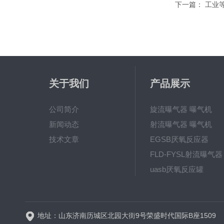
下一篇：
工业
关于我们
产品展示
公司简介
旋流曝气器 曝气机
新闻动态
射流曝气器 曝气机
技术文章
EGSB厌氧反应器
FLD-FYSL射流曝气器
uasb厌氧反应罐
新一代高效旋流曝气器 曝
地址：山东济南历城区北园大街9号荣盛时代国际B座1509