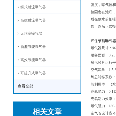
密度，曝气器和
蝶式射流曝气器
栓固定在池底，
后在放水前把曝
高效射流曝气器
除，然后正式投
无堵塞曝气器
环保
节能曝气器
新型节能曝气器
曝气器尺寸：Φ21
服务面积：0.25－0
高效节能曝气器
曝气膜片运行平均
空气流量：1.5-3
可提升式曝气器
氧总转移系数：kla（
氧利用率：（水深3.
查看全部
充氧能力：0.112-
充氧动力效率：4.4
曝气阻力：180-2
相关文章
空气管设计应考