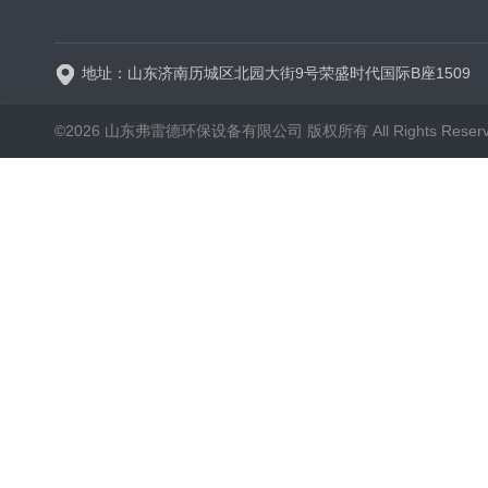
新一代高效旋流曝气器 曝
地址：山东济南历城区北园大街9号荣盛时代国际B座1509
©2026 山东弗雷德环保设备有限公司 版权所有 All Rights Reser