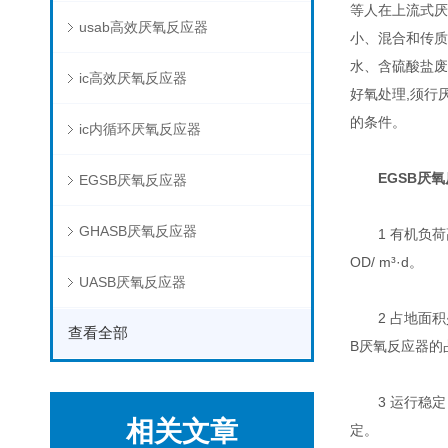
等人在上流式厌氧污
usab高效厌氧反应器
小、混合和传质
水、含硫酸盐废
ic高效厌氧反应器
好氧处理,须行
的条件。
ic内循环厌氧反应器
EGSB厌
EGSB厌氧反应器
GHASB厌氧反应器
1 有机负荷高 
OD/ m³·d。
UASB厌氧反应器
2 占地面积少
查看全部
B厌氧反应器的
3 运行稳定 
相关文章
定。