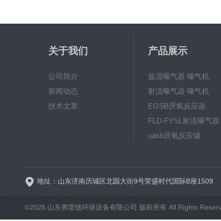
关于我们
产品展示
公司简介
旋流曝气器 曝气机
新闻动态
射流曝气器 曝气机
技术文章
EGSB厌氧反应器
FLD-FYSL射流曝气器
uasb厌氧反应罐
新一代高效旋流曝气器 曝
地址：山东济南历城区北园大街9号荣盛时代国际B座1509
©2026 山东弗雷德环保设备有限公司 版权所有 All Rights Reser