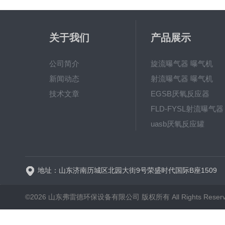
关于我们
产品展示
公司简介
旋流曝气器 曝气机
新闻动态
射流曝气器 曝气机
技术文章
EGSB厌氧反应器
FLD-FYSL射流曝气器
uasb厌氧反应罐
新一代高效旋流曝气器 曝
地址：山东济南历城区北园大街9号荣盛时代国际B座1509
©2026 山东弗雷德环保设备有限公司 版权所有 All Rights Reser