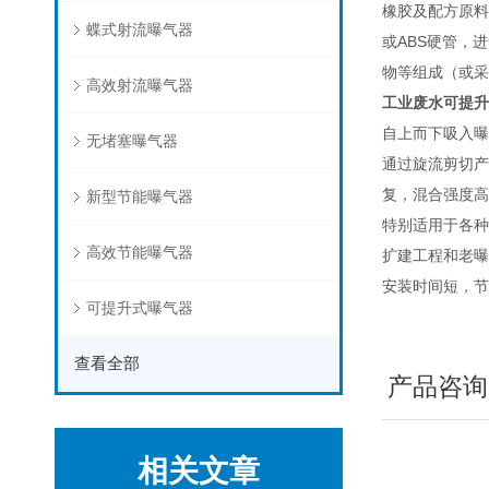
橡胶及配方原料
蝶式射流曝气器
或ABS硬管，
物等组成（或采
高效射流曝气器
工业废水可提升
自上而下吸入曝
无堵塞曝气器
通过旋流剪切产
复，混合强度高
新型节能曝气器
特别适用于各种
高效节能曝气器
扩建工程和老曝
安装时间短，节
可提升式曝气器
查看全部
产品咨询
相关文章