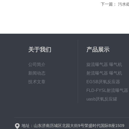
下一篇：
污水
关于我们
产品展示
公司简介
旋流曝气器 曝气机
新闻动态
射流曝气器 曝气机
技术文章
EGSB厌氧反应器
FLD-FYSL射流曝气器
uasb厌氧反应罐
新一代高效旋流曝气器 曝
地址：山东济南历城区北园大街9号荣盛时代国际B座1509