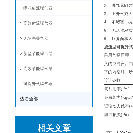
2、 曝气器阻
蝶式射流曝气器
3、 上升气旋
4、 不堵塞、
高效射流曝气器
5、 无活动易
无堵塞曝气器
6、 服务面积
旋流型可提升式
新型节能曝气器
采用气提原理，
入的空混合。由
高效节能曝气器
下的内循环。所
设计参数
可提升式曝气器
氧利用率( % )
充氧能力(KgO2/
查看全部
理论动力效率(KgO
阻力损失(Pa)
相关文章