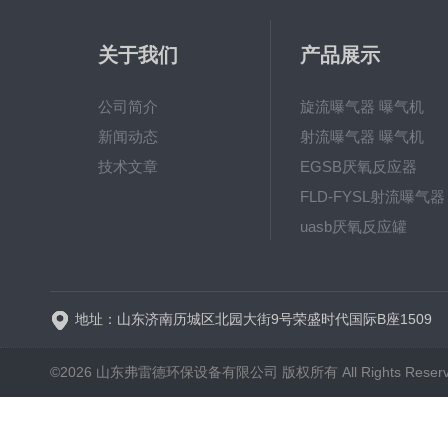
关于我们
产品展示
公司简介
旋流曝气器 曝气机
新闻动态
射流曝气器 曝气机
技术文章
EGSB厌氧反应器
FLD-FYSL射流曝气器
uasb厌氧反应罐
新一代高效旋流曝气器 曝
地址：山东济南历城区北园大街9号荣盛时代国际B座1509
©2026 山东弗雷德环保设备有限公司 版权所有 All Rights Reser