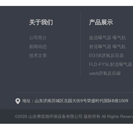
关于我们
产品展示
公司简介
旋流曝气器 曝气机
新闻动态
射流曝气器 曝气机
技术文章
EGSB厌氧反应器
FLD-FYSL射流曝气器
uasb厌氧反应罐
新一代高效旋流曝气器 曝
地址：山东济南历城区北园大街9号荣盛时代国际B座1509
©2026 山东弗雷德环保设备有限公司 版权所有 All Rights Reser