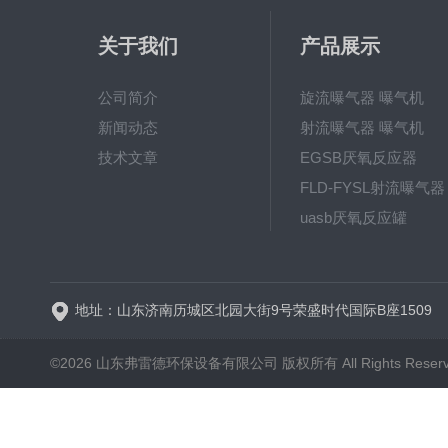
关于我们
产品展示
公司简介
旋流曝气器 曝气机
新闻动态
射流曝气器 曝气机
技术文章
EGSB厌氧反应器
FLD-FYSL射流曝气器
uasb厌氧反应罐
新一代高效旋流曝气器 曝
地址：山东济南历城区北园大街9号荣盛时代国际B座1509
©2026 山东弗雷德环保设备有限公司 版权所有 All Rights Reser