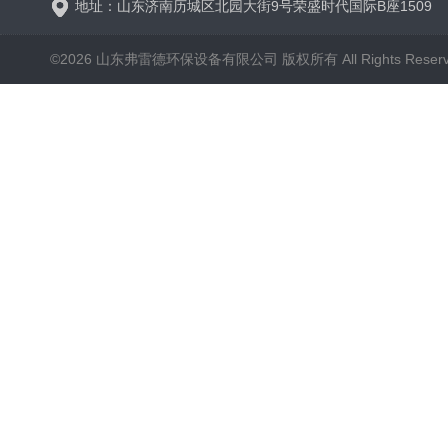
地址：山东济南历城区北园大街9号荣盛时代国际B座1509
©2026 山东弗雷德环保设备有限公司 版权所有 All Rights Reser